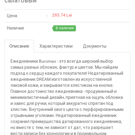
салатовый
293.74 Lei
Цена
Наличие
В наличии
Описание
Характеристики
Документы
Ежедневники Buromax - это всегда широкий выбор
самых разных обложек, фактур и цветов. Мы найдем
подход к сердцу каждого покупателя! Недатированный
ежедневник DREAM изготовлен из искусственной
лаковой кожи, и закрывается хлястиком на кнопке.
Главное достоинство ежедневника - продуманный и
минималистичный дизайн, приятная на ощупь обложка
и завес для ручки, который аккуратно спрятан под
хлястик. Внутренний ового цвета с перфорированными
отрывными уголками. Недатированный ежедневник
сохранил преимущества датированного ежедневника,
но вместе с тем, не зависит от дат, что разрешает
вести записи без хронологии и в произвольном