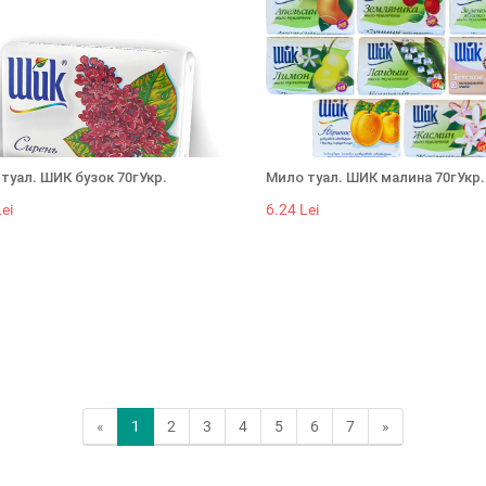
туал. ШИК бузок 70гУкр.
Мило туал. ШИК малина 70гУкр.
ei
6.24 Lei
«
1
2
3
4
5
6
7
»