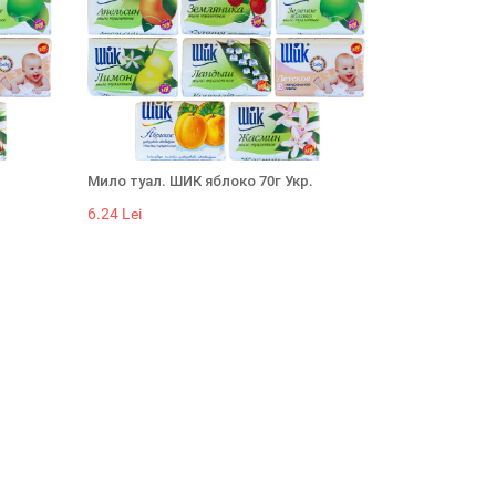
Мило туал. ШИК яблоко 70г Укр.
6.24 Lei