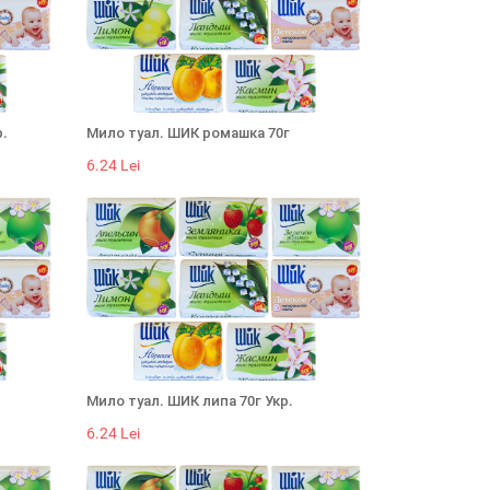
р.
Мило туал. ШИК ромашка 70г
6.24 Lei
Мило туал. ШИК липа 70г Укр.
6.24 Lei