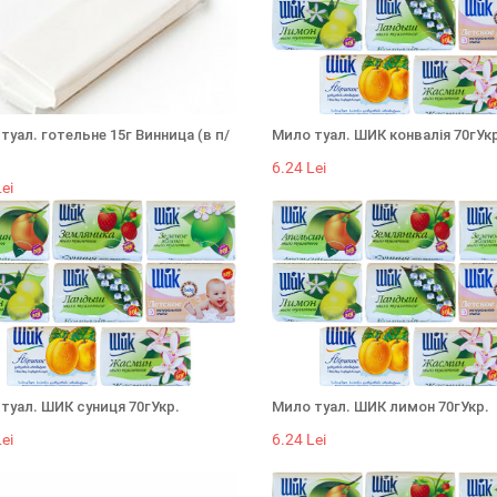
туал. готельне 15г Винница (в п/
Мило туал. ШИК конвалія 70гУк
6.24 Lei
ei
туал. ШИК суниця 70гУкр.
Мило туал. ШИК лимон 70гУкр.
ei
6.24 Lei