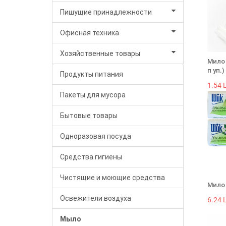
Пишущие принадлежности
Офисная техника
Хозяйственные товары
Мило 
п уп.)
Продукты питания
1.54 L
Пакеты для мусора
Бытовые товары
Одноразовая посуда
Средства гигиены
Чистящие и моющие средства
Мило 
Освежители воздуха
6.24 L
Мыло