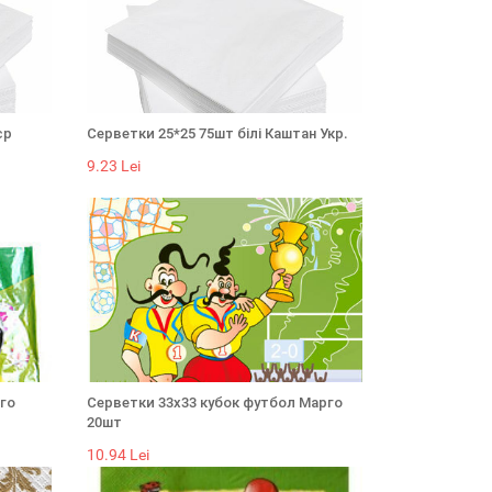
єр
Серветки 25*25 75шт білі Каштан Укр.
9.23 Lei
го
Серветки 33х33 кубок футбол Марго
20шт
10.94 Lei