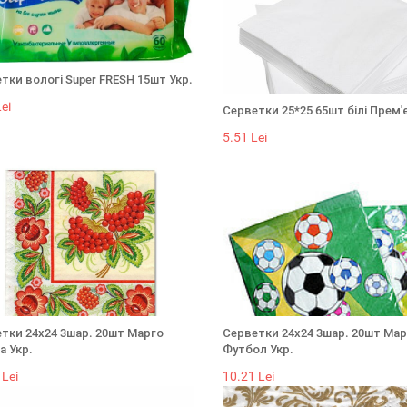
тки вологі Super FRESH 15шт Укр.
ei
Серветки 25*25 65шт білі Прем'
5.51 Lei
тки 24х24 3шар. 20шт Марго
Серветки 24х24 3шар. 20шт Мар
а Укр.
Футбол Укр.
 Lei
10.21 Lei