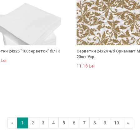
тки 24х25 "100серветок" білі К
Серветки 24х24 ч/б Орнамент 
20шт Укр.
 Lei
11.18 Lei
«
1
2
3
4
5
6
7
8
9
10
»