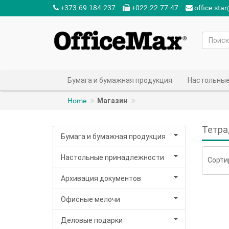
+373-69-184-237‬
+022-22-77-47‬
office-sta
Бумага и бумажная продукция
Настольные
Home
Магазин
Тетра
Бумага и бумажная продукция
Настольные принадлежности
Сорти
Архивация документов
Офисные мелочи
Деловые подарки