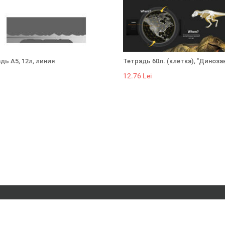
дь А5, 12л, линия
Тетрадь 60л. (клетка), "Диноза
12.76 Lei