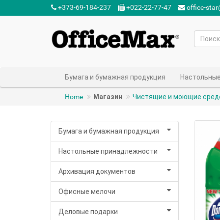
+373-69-184-237‬
+022-22-77-47‬
office-sta
Бумага и бумажная продукция
Настольные
Home
Магазин
Чистящие и моющие сред
Бумага и бумажная продукция
Настольные принадлежности
Архивация документов
Офисные мелочи
Деловые подарки