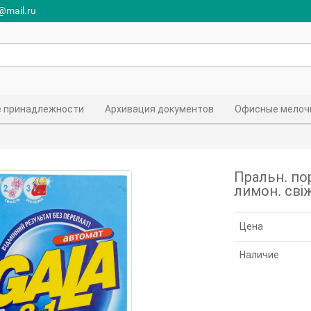
r@mail.ru
 принадлежности
Архивация документов
Офисные мелоч
Пральн. пор
лимон. сві
Цена
Наличие