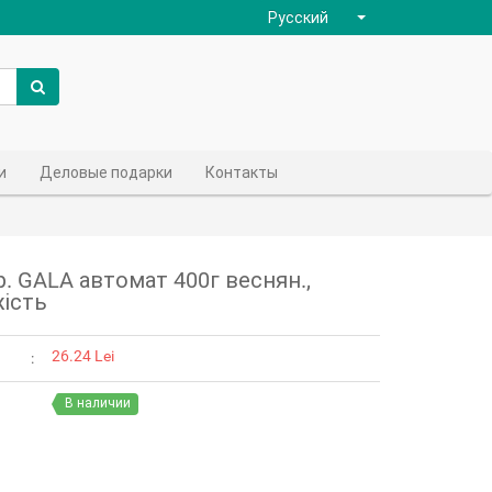
Русский
и
Деловые подарки
Контакты
. GALA автомат 400г веснян.,
жість
26.24 Lei
В наличии