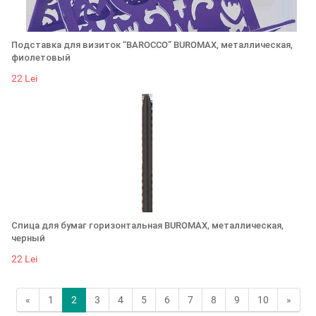
Подставка для визиток “BAROCCO” BUROMAX, металлическая,
фиолетовый
22 Lei
Спица для бумаг горизонтальная BUROMAX, металлическая,
черный
22 Lei
«
1
2
3
4
5
6
7
8
9
10
»