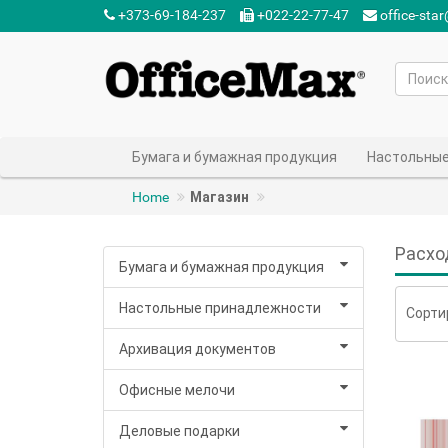
+373-69-184-237‬
+022-22-77-47‬
office-sta
Бумага и бумажная продукция
Настольные
Home
Магазин
Расхо
Бумага и бумажная продукция
Настольные принадлежности
Сорти
Архивация документов
Офисные мелочи
Деловые подарки