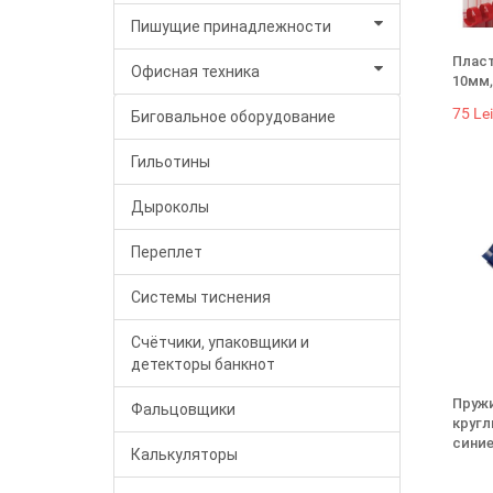
Пишущие принадлежности
Пласт
Офисная техника
10мм,
75 Lei
Биговальное оборудование
Гильотины
Дыроколы
Переплет
Системы тиснения
Счётчики, упаковщики и
детекторы банкнот
Пружи
Фальцовщики
кругл
сини
Калькуляторы
85 Lei