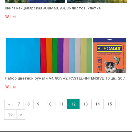
Книга канцелярская JOBMAX, А4, 96 листов, клетка
38 Lei
Набор цветной бумаги А4, 80г/м2, PASTEL+INTENSIVE, 10 цв., 20 л.
38 Lei
«
7
8
9
10
11
12
13
14
15
16
»