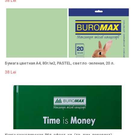
38 Lei
Бумага цветная А4, 80г/м2, PASTEL, светло -зеленая, 20 л.
38 Lei
Книга канцелярская, 96л, офсет, кл. (тв. лам. переплет)