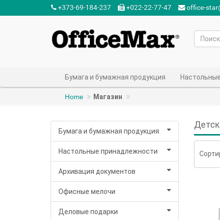
+373-69-184-237‬
+022-22-77-47‬
office-sta
Бумага и бумажная продукция
Настольные
Home
Магазин
Детск
Бумага и бумажная продукция
Настольные принадлежности
Сорти
Архивация документов
Офисные мелочи
Деловые подарки