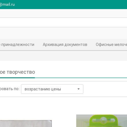
r@mail.ru
 принадлежности
Архивация документов
Офисные мелоч
ое творчество
ровать по:
возрастанию цены