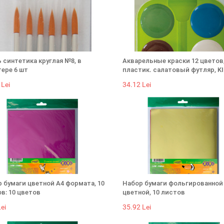
 синтетика круглая №8, в
Акварельные краски 12 цветов
ере 6 шт
пластик. салатовый футляр, KI
 Lei
34.12 Lei
 бумаги цветной А4 формата, 10
Набор бумаги фольгированной
в: 10 цветов
цветной, 10 листов
ei
35.92 Lei