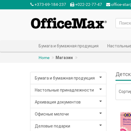
+373-69-184-237‬
+022-22-77-47‬
office-sta
Бумага и бумажная продукция
Настольные
Home
Магазин
Детск
Бумага и бумажная продукция
Настольные принадлежности
Сорти
Архивация документов
Офисные мелочи
Деловые подарки