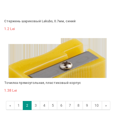
Стержень шариковый Lakubo, 0.7мм, синий
1.2 Lei
Точилка прямоугольная, пластиковый корпус
1.38 Lei
«
1
2
3
4
5
6
7
8
9
10
»