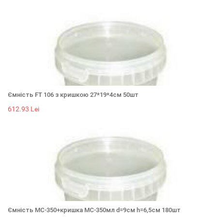
Ємність FT 106 з кришкою 27*19*4см 50шт
612.93 Lei
Ємність МС-350+кришка МС-350мл d=9см h=6,5см 180шт